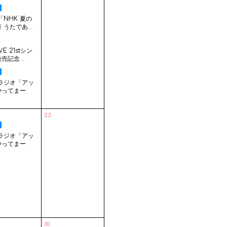
「NHK 夏の
 うたであ...
E 21stシン
売記念...
Sラジオ「アッ
やってまー
.
23
Sラジオ「アッ
やってまー
.
30