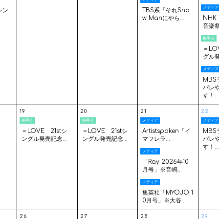
メディア
tシン
TBS系「それSno
.
w Manにやら...
NHK
音楽祭
握手会
＝LOV
グル発
メディア
MB
パレ
す！..
19
20
21
22
握手会
握手会
メディア
メディア
＝LOVE 21stシ
＝LOVE 21stシ
Artistspoken「イ
MB
ングル発売記念...
ングル発売記念...
マフレラ...
パレ
す！..
メディア
「Ray 2026年10
月号」※音嶋...
メディア
集英社「MYOJO 1
0月号」※大谷...
26
27
28
29