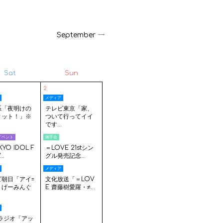
September
Sat
Sun
2
メディア
系「夜明けの
テレビ東京「家、
ィット！」※
ついて行ってイイ
です...
イベント
握手会
YO IDOL F
＝LOVE 21stシン
..
グル発売記念...
メディア
ビ朝日「アイ=
文化放送「＝LOV
！げーみんぐ
E 齋藤樹愛羅・≠...
Sラジオ「アッ