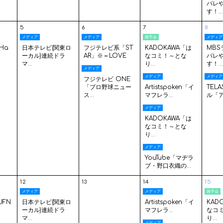
パレ
す！..
5
6
7
8
メディア
メディア
握手会
メディア
Ha
日本テレビ(関東ロ
フジテレビ系「ST
KADOKAWA「は
MB
ーカル)連続ドラ
AR」※＝LOVE
なコミ！～とな
パレ
マ...
り...
す！..
メディア
メディア
メディア
フジテレビ ONE
「プロ野球ニュー
Artistspoken「イ
TEL
ス...
マフレラ...
ル「ア
メディア
KADOKAWA「は
なコミ！～とな
り...
メディア
YouTube「マヂラ
ブ・野口衣織の...
12
13
14
15
メディア
メディア
握手会
JFN
日本テレビ(関東ロ
Artistspoken「イ
KAD
ーカル)連続ドラ
マフレラ...
なコ
マ...
り...
メディア