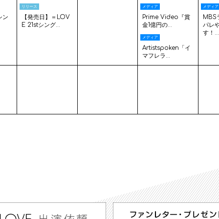
リリース
メディア
メディア
tシン
【発売日】＝LOV
Prime Video『賞
MB
.
E 21stシング...
金1億円の...
パレ
す！..
メディア
Artistspoken「イ
マフレラ...