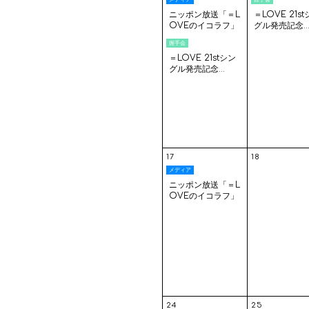
ニッポン放送「＝L
＝LOVE 21s
OVEのイコラフ」
グル発売記念..
握手会
＝LOVE 21stシン
グル発売記念...
17
18
メディア
ニッポン放送「＝L
OVEのイコラフ」
24
25