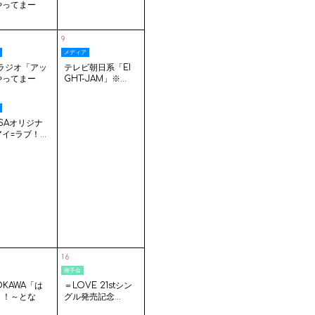
やってまー
.
9
メディア
Sラジオ「アッ
テレビ朝日系「EI
やってまー
GHT-JAM」※...
.
ASAオリジナ
イ=ラブ！...
16
握手会
OKAWA「は
＝LOVE 21stシン
ミ！～とな
グル発売記念...