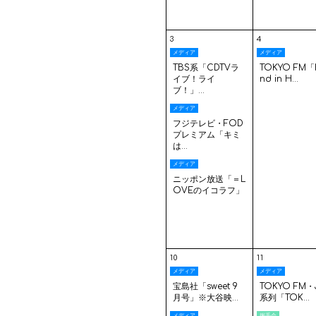
3
4
メディア
メディア
TBS系「CDTVラ
TOKYO FM「
イブ！ライ
nd in H...
ブ！」...
メディア
フジテレビ・FOD
プレミアム「キミ
は...
メディア
ニッポン放送「＝L
OVEのイコラフ」
10
11
メディア
メディア
宝島社「sweet 9
TOKYO FM・
月号」※大谷映...
系列「TOK...
メディア
握手会