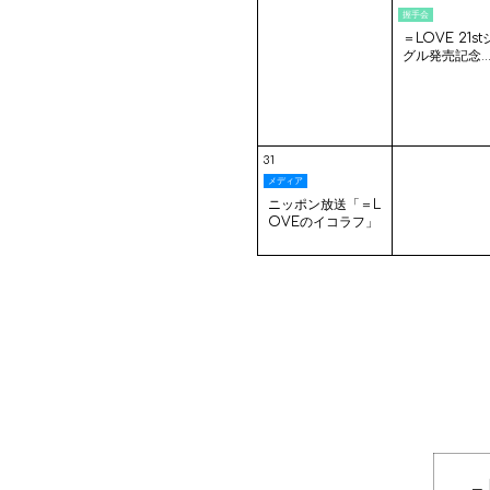
握手会
＝LOVE 21s
グル発売記念..
31
メディア
ニッポン放送「＝L
OVEのイコラフ」