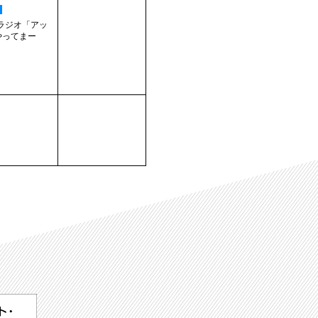
Sラジオ「アッ
やってまー
.