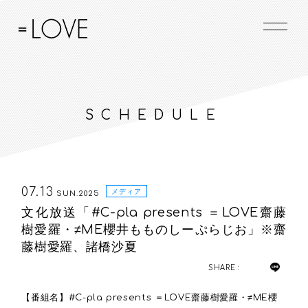
SCHEDULE
07.13
メディア
SUN.2025
文化放送「#C-pla presents ＝LOVE齋藤
樹愛羅・≠ME櫻井もものしーぷらじお」※齋
藤樹愛羅、諸橋沙夏
SHARE :
【番組名】#C-pla presents ＝LOVE齋藤樹愛羅・≠ME櫻