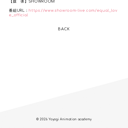
【媒 体】SHOWROOM
番組URL：
https://www.showroom-live.com/equal_lov
e_official
BACK
© 2026 Yoyogi Animation academy