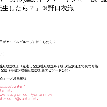
転生したら？」※野口衣織
王がアイドルグループに転生したら？
ル)
上波番組放送後より見逃し配信(番組放送終了後 次話放送まで視聴可能）
り配信（毎週水曜番組放送後 新エピソード公開）
a5」一ノ瀬星羅役
v.co.jp/yanten/
ten_ntv
www.instagram.com/yanten_ntv/
tiktok.com/@yanten_ntv