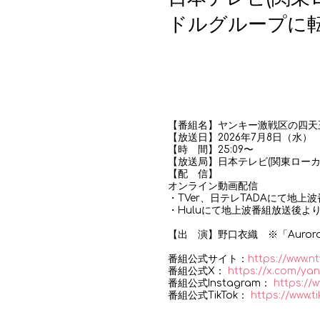
ドルグループに
【番組名】ヤンキー激戦区の四天
【放送日】2026年7月8日（水）
【時 間】25:09〜
【放送局】日本テレビ(関東ローカ
【配 信】
オンライン動画配信
・TVer、日テレTADAにて地
・Huluにて地上波番組放送後よ
【出 演】野口衣織 ※「Auror
番組公式サイト：
https://www.nt
番組公式X：
https://x.com/yan
番組公式Instagram：
https://
番組公式TikTok：
https://www.