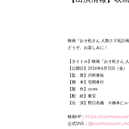
映画『おそ松さん 人類クズ化計画!
どうぞ、お楽しみに！
【タイトル】映画『おそ松さん 人類ク
【公開日】2026年6月12日（金）
【監 督】川村泰祐
【脚 本】宅間孝行
【製 作】avex
【配 給】東宝
【出 演】野口衣織 ※橋本にゃ
映画HP：
https://osomatsusan
公式SNS：
@osomatsusan_m