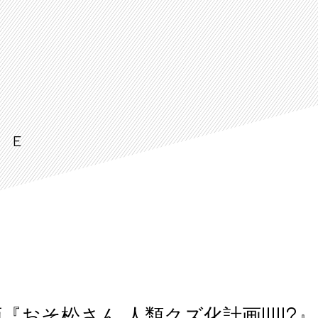
LE
おそ松さん 人類クズ化計画!!!!!?