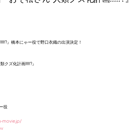
!!!!?』橋本にゃー役で野口衣織の出演決定！
ズ化計画!!!!!?』
ー役
-movie.jp/
ov