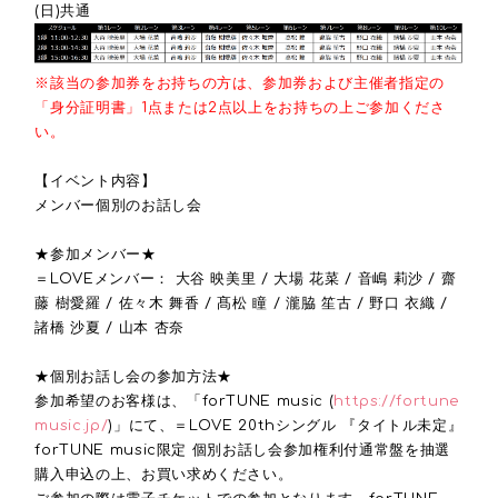
(日)共通
※該当の参加券をお持ちの方は、参加券および主催者指定の
「身分証明書」1点または2点以上をお持ちの上ご参加くださ
い。
【イベント内容】
メンバー個別のお話し会
★参加メンバー★
＝LOVEメンバー： 大谷 映美里 / 大場 花菜 / 音嶋 莉沙 / 齋
藤 樹愛羅 / 佐々木 舞香 / 髙松 瞳 / 瀧脇 笙古 / 野口 衣織 /
諸橋 沙夏 / 山本 杏奈
★個別お話し会の参加方法★
参加希望のお客様は、「forTUNE music (
https://fortune
music.jp/
)」にて、＝LOVE 20thシングル 『タイトル未定』
forTUNE music限定 個別お話し会参加権利付通常盤を抽選
購入申込の上、お買い求めください。