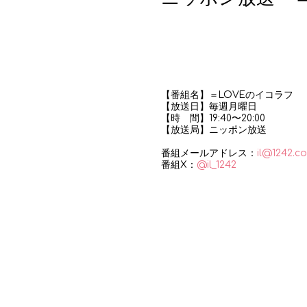
【番組名】＝LOVEのイコラフ
【放送日】毎週月曜日
【時 間】19:40〜20:00
【放送局】ニッポン放送
番組メールアドレス：
il@1242.c
番組X：
@il_1242