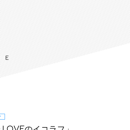
LE
ア
LOVEのイコラフ」