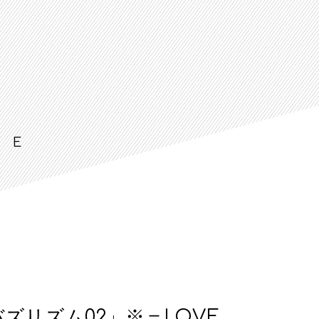
LE
ズリズム02」※＝LOVE