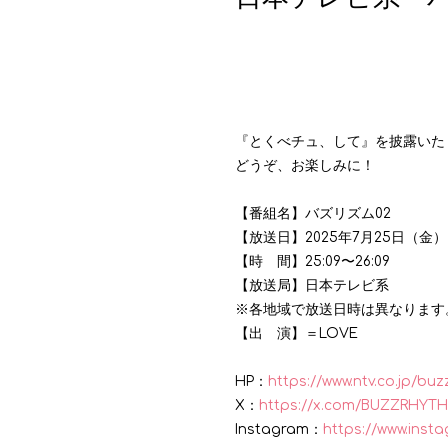
『とくべチュ、して』を披露いた
どうぞ、お楽しみに！
【番組名】バズリズム02
【放送日】2025年7月25日（金）
【時 間】25:09〜26:09
【放送局】日本テレビ系
※各地域で放送日時は異なります
【出 演】＝LOVE
HP：
https://www.ntv.co.jp/bu
X：
https://x.com/BUZZRHYT
Instagram：
https://www.ins