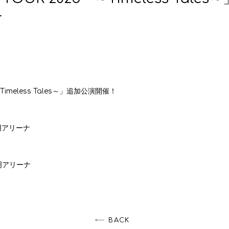
ナ
～
Timeless Tales
～」追加公演開催！
有明アリーナ
有明アリーナ
BACK