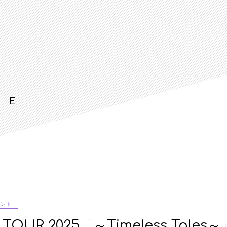
LE
ベント
 TOUR 2025「～Timeless Tal