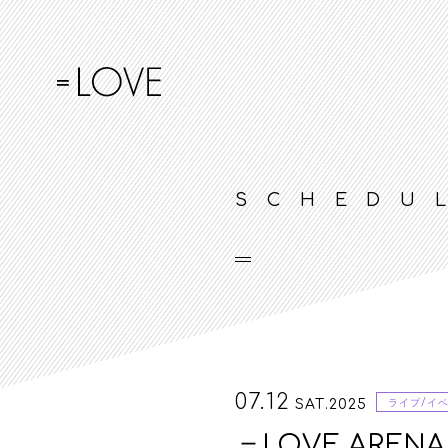
SCHEDU
07.12
SAT.2025
ライブ/イ
＝LOVE ARENA