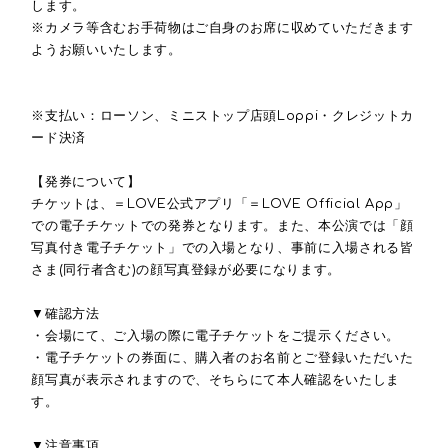
します。
※カメラ等含むお手荷物はご自身のお席に収めていただきます
ようお願いいたします。
※支払い：ローソン、ミニストップ店頭
Loppi
・クレジットカ
ード決済
【発券について】
チケットは、＝
LOVE
公式アプリ「＝
LOVE Official App
」
での電子チケットでの発券となります。また、本公演では「顔
写真付き電子チケット」での入場となり、事前に入場される皆
さま
(
同行者含む
)
の顔写真登録が必要になります。
▼確認方法
・会場にて、ご入場の際に電子チケットをご提示ください。
・電子チケットの券面に、購入者のお名前とご登録いただいた
顔写真が表示されますので、そちらにて本人確認をいたしま
す。
▼注意事項