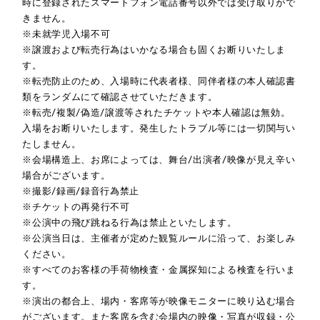
時に登録されたスマートフォン電話番号以外では受け取りがで
きません。
※未就学児入場不可
※譲渡および転売行為はいかなる場合も固くお断りいたしま
す。
※転売防止のため、入場時に代表者様、同伴者様の本人確認書
類をランダムにて確認させていただきます。
※転売/複製/偽造/譲渡等されたチケットや本人確認は無効。
入場をお断りいたします。発生したトラブル等には一切関与い
たしません。
※会場構造上、お席によっては、舞台/出演者/映像が見え辛い
場合がございます。
※撮影/録画/録音行為禁止
※チケットの再発行不可
※公演中の飛び跳ねる行為は禁止といたします。
※公演当日は、主催者が定めた観覧ルールに沿って、お楽しみ
ください。
※すべてのお客様の手荷物検査・金属探知による検査を行いま
す。
※演出の都合上、場内・客席等が映像モニターに映り込む場合
がございます。また客席を含む会場内の映像・写真が収録・公