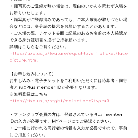
・顔写真のご登録が無い場合は、理由のいかんを問わず入場を
お断りいたします。
・顔写真がご登録済みであっても、ご本人確認が取りづらい場
合などには、身分証の提示をお願いすることがあります。
・ご来場の際、チケット券面に記載のあるお名前の本人確認が
できる身分証明書を必ずご持参願います。
詳細はこちらをご覧ください。
https://tixplus.jp/feature/equal-love_1_dticket/face
picture.html
【お申し込みについて】
お申し込み・電子チケットをご利用いただくには応募者・同行
者ともにPlus member IDが必要となります。
※無料登録はこちら
https://tixplus.jp/regist/mailset.php?type=0
・ファンクラブ会員の方は、登録されている
Plus member
ID
の入力が必要です。
MY
ページにてご確認ください。
・ご一緒に行かれる同行者の情報も入力が必要ですので、事前
にご用意ください。