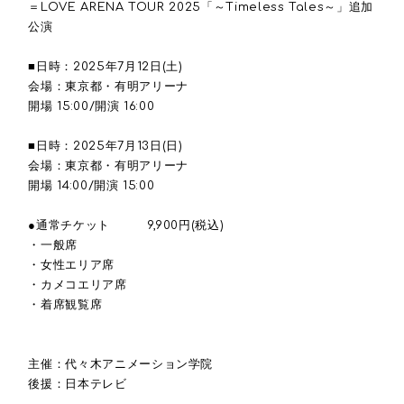
＝
LOVE ARENA TOUR 2025
「～
Timeless Tales
～」追加
公演
■日時：
2025
年
7
月
12
日
(
土
)
会場：東京都・有明アリーナ
開場
15:00/
開演
16:00
■日時：
2025
年
7
月
13
日
(
日
)
会場：東京都・有明アリーナ
開場
14:00/
開演
15:00
●通常チケット
9,900
円
(
税込
)
・一般席
・女性エリア席
・カメコエリア席
・着席観覧席
主催：代々木アニメーション学院
後援：日本テレビ