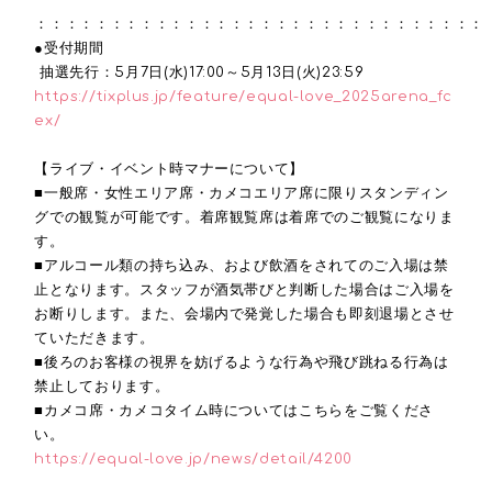
：：：：：：：：：：：：：：：：：：：：：：：：：：：：：：
●受付期間
抽選先行：
5
月
7
日
(
水
)17:00
～
5
月
13
日
(
火
)23:59
https://tixplus.jp/feature/equal-love_2025arena_fc
ex/
【ライブ・イベント時マナーについて】
■一般席・女性エリア席・カメコエリア席に限りスタンディン
グでの観覧が可能です。着席観覧席は着席でのご観覧になりま
す。
■アルコール類の持ち込み、および飲酒をされてのご入場は禁
止となります。スタッフが酒気帯びと判断した場合はご入場を
お断りします。また、会場内で発覚した場合も即刻退場とさせ
ていただきます。
■後ろのお客様の視界を妨げるような行為や飛び跳ねる行為は
禁止しております。
■カメコ席・カメコタイム時についてはこちらをご覧くださ
い。
https://equal-love.jp/news/detail/4200