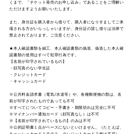
くまで、「チケット発売のお申し込み」であることをご理解い
ただけますようお願いいたします。
また、身分証を購入者から借りて、購入者になりすましてご来
場される方がいらっしゃいますが、身分証の貸し借りは法律で
禁止されております。ご注意ください。
★本人確認書類を細工、本人確認書類の偽造、偽造した本人確
認書類の使用はすべて犯罪行為です。
【名前が印字されているもの】
・顔写真のない学生証
・クレジットカード
・キャッシュカード
※公共料金請求書（電気/水道等）や、各種郵便物の類は、名
前が印字されたものであっても不可
※すべてについてコピー・手書き・期限切れは完全に不可
※マイナンバー通知カード（顔写真なし）は不可
※【名前が印字されているもの】のみは不可
※公的証明書１点がベースにないといけません。（たとえば、