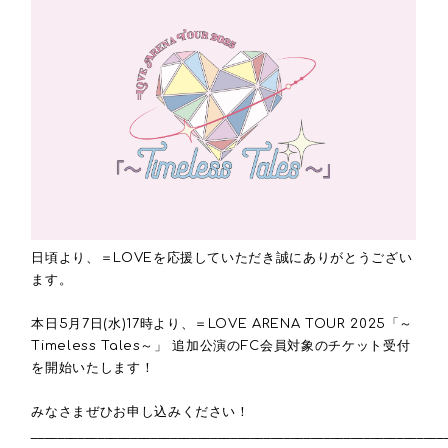
日頃より、＝LOVEを応援していただき誠にありがとうござい
ます。
本日
5
月
7
日
(
水
)17
時より、＝
LOVE ARENA TOUR 2025
「～
Timeless Tales
～」
追加公演の
FC
会員対象のチケット受付
を開始いたします！
みなさまぜひお申し込みください！
______________________________________________________________