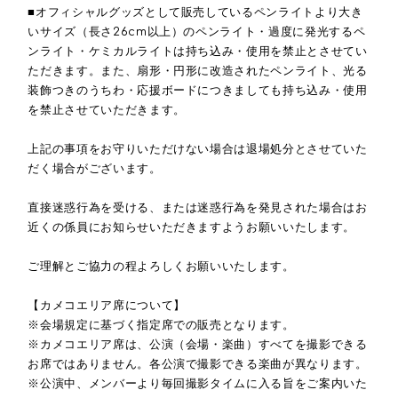
■オフィシャルグッズとして販売しているペンライトより大き
いサイズ（長さ
26cm
以上）のペンライト・過度に発光するペ
ンライト・ケミカルライトは持ち込み・使用を禁止とさせてい
ただきます。また、扇形・円形に改造されたペンライト、光る
装飾つきのうちわ・応援ボードにつきましても持ち込み・使用
を禁止させていただきます。
上記の事項をお守りいただけない場合は退場処分とさせていた
だく場合がございます。
直接迷惑行為を受ける、または迷惑行為を発見された場合はお
近くの係員にお知らせいただきますようお願いいたします。
ご理解とご協力の程よろしくお願いいたします。
【カメコエリア席について】
※会場規定に基づく指定席での販売となります。
※カメコエリア席は、公演（会場・楽曲）すべてを撮影できる
お席ではありません。各公演で撮影できる楽曲が異なります。
※公演中、メンバーより毎回撮影タイムに入る旨をご案内いた