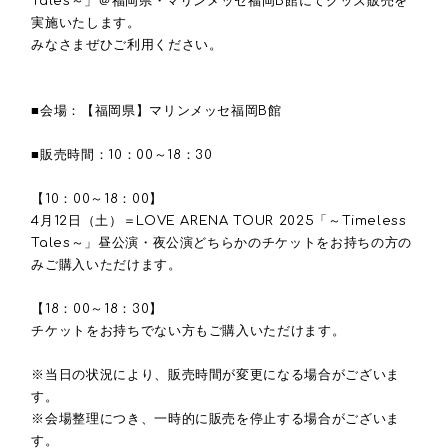
Tales
～」＠福岡県・マリンメッセ福岡
B
館にてグッズ販売を
実施いたします。
みなさまぜひご利用ください。
■
会場：【福岡県】マリンメッセ福岡
B
館
■販売時間：
10
：
00
～
18
：
30
【
10
：
00
～
18
：
00
】
4
月
12
日（土）＝
LOVE ARENA TOUR 2025
「～
Timeless
Tales
～」昼公演・夜公演どちらかのチケットをお持ちの方の
みご購入いただけます。
【
18
：
00
～
18
：
30
】
チケットをお持ちでない方もご購入いただけます。
※当日の状況により、販売時間が変更になる場合がございま
す。
※会場整理につき、一時的に販売を停止する場合がございま
す。