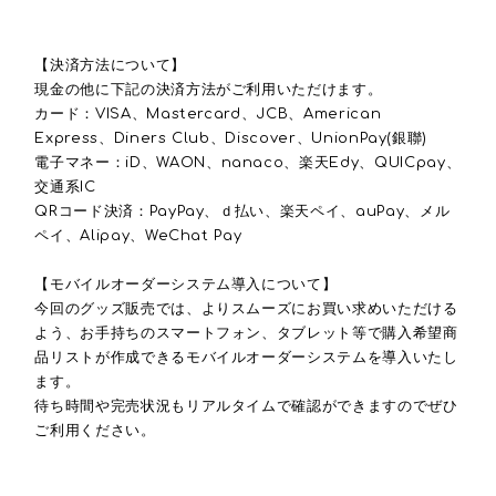
【決済方法について】
現金の他に下記の決済方法がご利用いただけます。
カード：
VISA
、
Mastercard
、
JCB
、
American
Express
、
Diners Club
、
Discover
、
UnionPay(
銀聯
)
電子マネー：
iD
、
WAON
、
nanaco
、楽天
Edy
、
QUICpay
、
交通系
IC
QR
コード決済：
PayPay
、ｄ払い、楽天ペイ、
auPay
、メル
ペイ、
Alipay
、
WeChat Pay
【モバイルオーダーシステム導入について】
今回のグッズ販売では、よりスムーズにお買い求めいただける
よう、お手持ちのスマートフォン、タブレット等で購入希望商
品リストが作成できるモバイルオーダーシステムを導入いたし
ます。
待ち時間や完売状況もリアルタイムで確認ができますのでぜひ
ご利用ください。