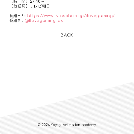
【時 間】27:40～
【放送局】テレビ朝日
番組HP：
https://www.tv-asahi.co.jp/ilovegaming/
番組X：
@Ilovegaming_ex
BACK
© 2026 Yoyogi Animation academy