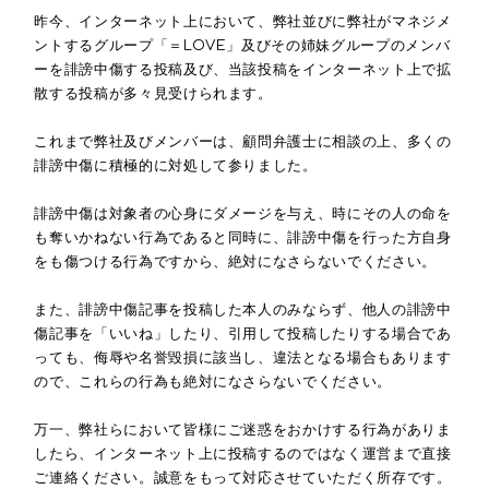
昨今、インターネット上において、弊社並びに弊社がマネジメ
ントするグループ「＝LOVE」及びその姉妹グループのメンバ
ーを誹謗中傷する投稿及び、当該投稿をインターネット上で拡
散する投稿が多々見受けられます。
これまで弊社及びメンバーは、顧問弁護士に相談の上、多くの
誹謗中傷に積極的に対処して参りました。
誹謗中傷は対象者の心身にダメージを与え、時にその人の命を
も奪いかねない行為であると同時に、誹謗中傷を行った方自身
をも傷つける行為ですから、絶対になさらないでください。
また、誹謗中傷記事を投稿した本人のみならず、他人の誹謗中
傷記事を「いいね」したり、引用して投稿したりする場合であ
っても、侮辱や名誉毀損に該当し、違法となる場合もあります
ので、これらの行為も絶対になさらないでください。
万一、弊社らにおいて皆様にご迷惑をおかけする行為がありま
したら、インターネット上に投稿するのではなく運営まで直接
ご連絡ください。誠意をもって対応させていただく所存です。