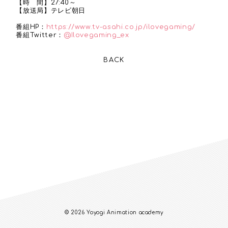
【時 間】27:40～
【放送局】テレビ朝日
番組HP：
https://www.tv-asahi.co.jp/ilovegaming/
番組Twitter：
@Ilovegaming_ex
BACK
© 2026 Yoyogi Animation academy