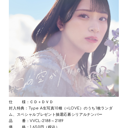
仕 様：ＣＤ＋ＤＶＤ
封入特典：Type A生写真10種（=LOVE）のうち1枚ランダ
ム、スペシャルプレゼント抽選応募シリアルナンバー
品 番：VVCL-2188～2189
価 格：1,650円（税込）