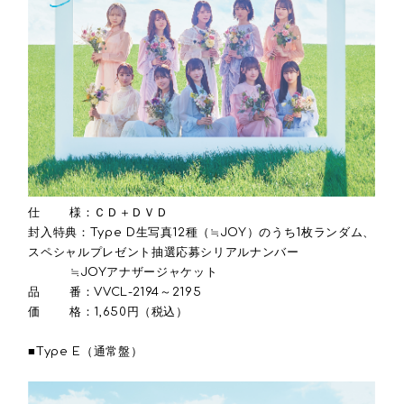
仕 様：ＣＤ＋ＤＶＤ
封入特典：Type D生写真12種（≒JOY）のうち1枚ランダム、
スペシャルプレゼント抽選応募シリアルナンバー
≒JOYアナザージャケット
品 番：VVCL-2194～2195
価 格：1,650円（税込）
■Type E（通常盤）