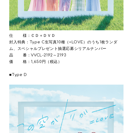
仕 様：ＣＤ＋ＤＶＤ
封入特典：Type C生写真10種（=LOVE）のうち1枚ランダ
ム、スペシャルプレゼント抽選応募シリアルナンバー
品 番：VVCL-2192～2193
価 格：1,650円（税込）
■Type D