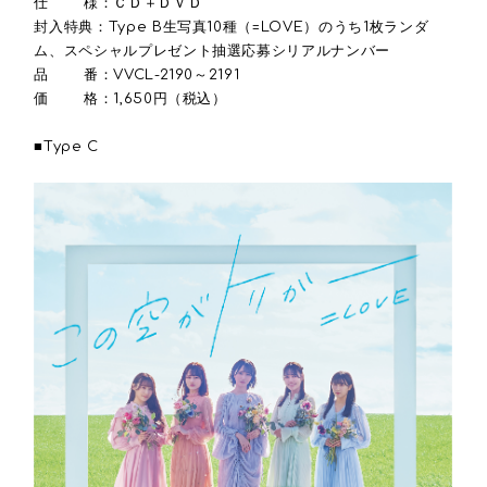
仕 様：ＣＤ＋ＤＶＤ
封入特典：Type B生写真10種（=LOVE）のうち1枚ランダ
ム、スペシャルプレゼント抽選応募シリアルナンバー
品 番：VVCL-2190～2191
価 格：1,650円（税込）
■Type C