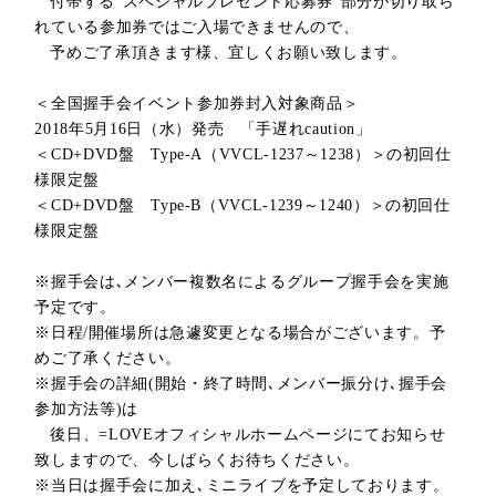
付帯する
"
スペシャルプレゼント応募券
"
部分が切り取ら
れている参加券ではご入場できませんので、
予めご了承頂きます様、宜しくお願い致します。
＜全国握手会イベント参加券封入対象商品＞
2018
年
5
月
16
日（水）発売
「手遅れcaution」
＜CD+DVD盤 Type-A（VVCL-1
237
～1
238
）＞の初回仕
様限定盤
＜CD+DVD盤 Type-B（VVCL-1
239
～1
240
）＞の初回仕
様限定盤
※握手会は､メンバー複数名によるグループ握手会を実施
予定です。
※日程
/
開催場所は急遽変更となる場合がございます。予
めご了承ください。
※握手会の詳細
(
開始・終了時間､メンバー振分け､握手会
参加方法等
)
は
後日、
=LOVE
オフィシャルホームページにてお知らせ
致しますので、今しばらくお待ちください。
※当日は握手会に加え､ミニライブを予定しております。