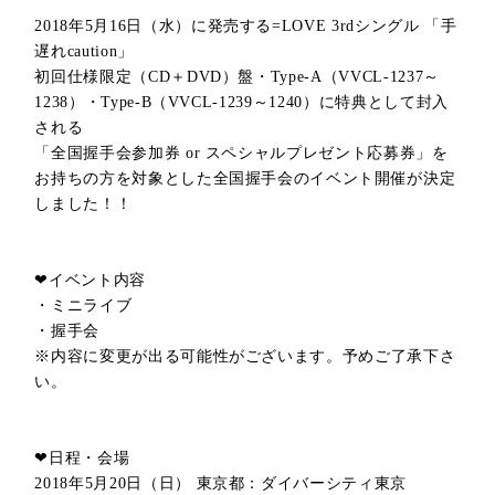
2018
年
5
月
16
日（水）に発売する
=LOVE 3rd
シングル
「手
遅れcaution」
初回仕様限定（
CD
＋
DVD
）盤・
Type-A
（
VVCL-1237
～
1238
）・
Type-B
（
VVCL-1239
～
1240
）に特典として封入
される
「全国握手会参加券
or
スペシャルプレゼント応募券」を
お持ちの方を対象とした全国握手会のイベント開催が決定
しました！！
❤イベント内容
・ミニライブ
・握手会
※内容に変更が出る可能性がございます。予めご了承下さ
い。
❤日程・会場
2018
年
5
月
20
日（日）
東京都
：ダイバーシティ東京