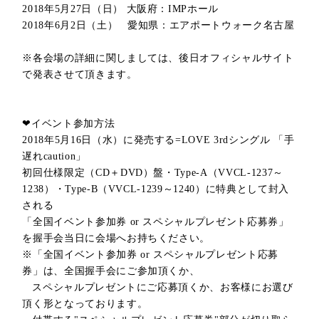
2018
年
5
月
27
日（日）
大阪府
：
IMP
ホール
2018
年
6
月
2
日（土）
愛知県：
エアポートウォーク名古屋
※各会場の詳細に関しましては、後日オフィシャルサイト
で発表させて頂きます。
❤イベント参加方法
2018
年
5
月
16
日（水）に発売する
=LOVE 3rd
シングル
「手
遅れcaution」
初回仕様限定（
CD
＋
DVD
）盤・
Type-A
（
VVCL-1237
～
1238
）・
Type-B
（
VVCL-1239
～
1240
）に特典として封入
される
「全国イベント参加券
or
スペシャルプレゼント応募券」
を握手会当日に会場へお持ちください。
※「全国イベント参加券
or
スペシャルプレゼント応募
券」は、全国握手会にご参加頂くか、
スペシャルプレゼントにご応募頂くか、
お客様にお選び
頂く形となっております。