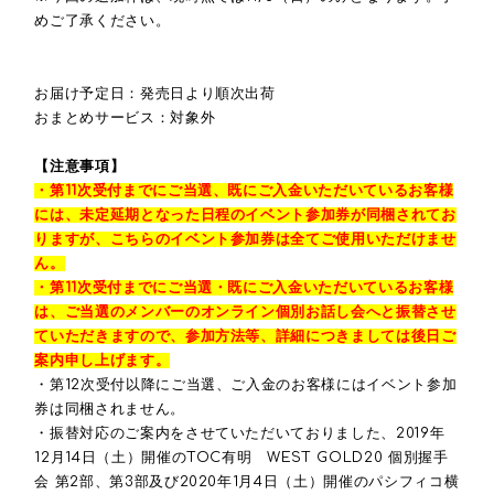
めご了承ください。
お届け予定日：発売日より順次出荷
おまとめサービス：対象外
【注意事項】
・第11次受付までにご当選、既にご入金いただいているお客様
には、未定延期となった日程のイベント参加券が同梱されてお
りますが、こちらのイベント参加券は全てご使用いただけませ
ん。
・第11次受付までにご当選・既にご入金いただいているお客様
は、ご当選のメンバーのオンライン個別お話し会へと振替させ
ていただきますので、参加方法等、詳細につきましては後日ご
案内申し上げます。
・第12次受付以降にご当選、ご入金のお客様にはイベント参加
券は同梱されません。
・振替対応のご案内をさせていただいておりました、2019年
12月14日（土）開催のTOC有明 WEST GOLD20 個別握手
会 第2部、第3部及び2020年1月4日（土）開催のパシフィコ横