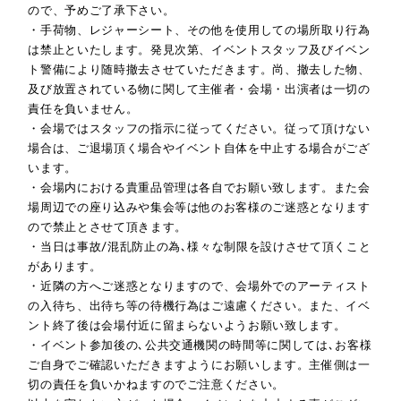
ので、予めご了承下さい。
・手荷物、レジャーシート、その他を使用しての場所取り行為
は禁止といたします。発見次第、イベントスタッフ及びイベン
ト警備により随時撤去させていただきます。尚、撤去した物、
及び放置されている物に関して主催者・会場・出演者は一切の
責任を負いません。
・会場ではスタッフの指示に従ってください。従って頂けない
場合は、ご退場頂く場合やイベント自体を中止する場合がござ
います。
・会場内における貴重品管理は各自でお願い致します。また会
場周辺での座り込みや集会等は他のお客様のご迷惑となります
ので禁止とさせて頂きます。
・当日は事故/混乱防止の為､様々な制限を設けさせて頂くこと
があります。
・近隣の方へご迷惑となりますので、会場外でのアーティスト
の入待ち、出待ち等の待機行為はご遠慮ください。また、イベ
ント終了後は会場付近に留まらないようお願い致します。
・イベント参加後の､公共交通機関の時間等に関しては､お客様
ご自身でご確認いただきますようにお願いします。主催側は一
切の責任を負いかねますのでご注意ください。