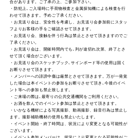
合があります。ご了承の上、ご参加下さい。
・防犯上､ご入場時に手荷物検査と金属探知機による検査を行
わせて頂きます。予めご了承ください。
・お見送り会は、安全性を考慮し、お見送り会参加前にスタッ
フよりお客様の手をご確認させて頂きます。
・お見送り会、接触を伴う行為は禁止とさせて頂きますのでご
了承ください。
・お見送り会は、開催時間内でも､列が途切れ次第、終了とさ
せて頂く場合がございます。
・お見送り会のスケッチブック､サインボード等の使用は固く
お断りさせて頂きます。
・メンバーへの誹謗中傷は厳禁とさせて頂きます。万が一発覚
した場合は本イベントの参加をお断りさせて頂き､今後のイベ
ント等への参加も禁止致します。
・ご来場の際は､最寄りの公共交通機関をご利用ください。
・お酒を飲んでのイベント参加は禁止とさせて頂きます。
・いかなる機材による写真撮影、動画撮影、録音行為は禁止し
ます。撮影補助機材の使用も禁止いたします。
・イベント開始・終了時間は、状況により変更となる可能性が
ございます。
・イベント参加メンバーは、状況により変更となる可能性がご