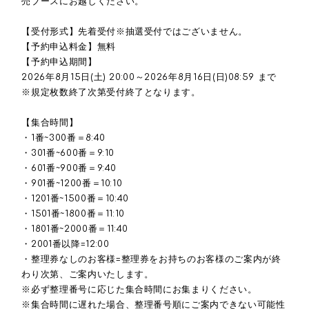
売ブースにお越しください。
【受付形式】先着受付※抽選受付ではございません。
【予約申込料金】無料
【予約申込期間】
2026年8月15日(土) 20:00～2026年8月16日(日)08:59 まで
※規定枚数終了次第受付終了となります。
【集合時間】
・1番~300番＝8:40
・301番~600番＝9:10
・601番~900番＝9:40
・901番~1200番＝10:10
・1201番~1500番＝10:40
・1501番~1800番＝11:10
・1801番~2000番＝11:40
・2001番以降=12:00
・整理券なしのお客様=整理券をお持ちのお客様のご案内が終
わり次第、ご案内いたします。
※必ず整理番号に応じた集合時間にお集まりください。
※集合時間に遅れた場合、整理番号順にご案内できない可能性