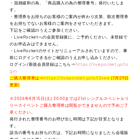
・混雑緩和の為、「商品購入の為の整理番号」発行いたしま
す。
・整理券をお持ちのお客様のご案内が終わり次第、順次整理券
をお持ちでないお客様のご案内をさせていただきます。
下記をご確認のうえご参加ください。
・LivePocketへの会員登録後に、ご予約ください。未登録で
のお申込みはできません。
・LivePocketのサイトがリニューアルされていますので、事
前にログインできるかご確認のうえお申し込みください。
ログイン/新規会員登録はこちら⇒
https://livepocket.jp/lo
gin
ご購入整理券は⇒
https://livepocket.jp/e/l2vee
(7月29日
更新)
※2026年8月15日(土) 20:00までは21stシングルスペシャルリ
リースイベントご購入整理券は閲覧ができませんので予めご了
承ください。
発行された整理番号のお呼び出し時間は下記が目安となりま
す。
該当の番号をお持ちの方は、下記お時間になりましたら会場販