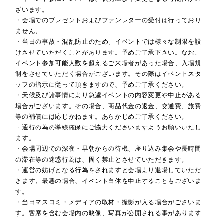
ざいます。
・会場でのプレゼントおよびファンレターの受付は行っており
ません。
・当日の事故・混乱防止のため、イベントでは様々な制限を設
けさせていただくことがあります。予めご了承下さい。なお、
イベント参加可能人数を超えるご来場者があった場合、入場規
制をさせていただく場合がございます。その際はイベントスタ
ッフの指示に従って頂きますので、予めご了承ください。
・天候及び諸事情により急遽イベントの内容変更や中止がある
場合がございます。その場合、商品代金の返金、交通費、旅費
等の補償には応じかねます。あらかじめご了承ください。
・通行の為の導線確保にご協力くださいますようお願いいたし
ます。
・会場周辺での深夜・早朝からの待機、座り込み集会や長時間
の滞在等の迷惑行為は、固く禁止とさせていただきます。
・運営の妨げとなる行為をされますと会場より退場していただ
きます。最悪の場合、イベント自体を中止することもございま
す。
・当日マスコミ・メディアの取材・撮影が入る場合がございま
す。客席を含む会場内の映像、写真が公開される事があります