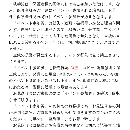
・就学児は、保護者様の同伴なしでもご参加いただけます。な
お、保護者様もご一緒にイベントへ参加される場合は、お子
様・保護者様それぞれにイベント参加券が必要となります。
・「イベント参加券」は紛失・盗難・破損等いかなる理由を問
わず、再発行いたしませんので、取扱いに十分注意してくださ
い。また、転売によって入手した同券は無効となり、今後の＝
LOVEに関するイベント全てに一切ご参加いただくことはでき
ません。
・金銭の授受が発生するトレーディング行為は全て禁止させて
頂きます。
・「イベント参加券」を転売行為､
譲渡、
コピー､偽造は固く禁
止致します。発覚した場合､今回のイベントはもちろん、今後
のイベント参加をお断り致します。また､偽造行為は犯罪行為
にあたる為、警察に通報する場合もあります。
・お見送り会にご参加の際に「イベント参加券」を確認・回収
させて頂きます。
・「イベント参加券」をお持ちのお客様でも、お見送り会の列
が途切れ次第、ご参加を締め切らせて頂きますので予めご了承
ください。お早めにご整列頂くようお願い致します。
・お見送り会は係員がお客様の肩や腕などに触れて誘導する場