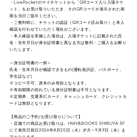
・LivePocketのマイチケットから「QRコード入り入場チケ
ット」をお受け取りいただき、そのQRコードが表示された画
面を当日ご提示ください。
・ご整列時に、チケットの認証（QRコード読み取り）と本人
確認を行わせていただく場合がございます。
・本人確認を実施した場合は、入場チケットに記載された氏
名・生年月日が身分証明書と異なる方は整列・ご購入をお断り
いたします。
＜身分証明書の一例＞
氏名・生年月日が確認できるもの(運転免許証、パスポート、
学生証など)
※コピー不可、原本のみ有効となります。
※有効期限の切れている身分証明書は不可となります。
※定期券、交通系ICカード、キャッシュカード、クレジットカ
ードは無効となります。
【商品のご予約/お受け取りについて】
・店舗での商品お受け取りは、HMV&BOOKS SHIBUYA 5F
にて発売日前日2026年8月25日（火）夕方～9月9日（水）ま