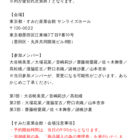
※列が途切れ次第終了となります。
【会場】
東京都・すみだ産業会館 サンライズホール
〒130‐0022
東京都墨田区江東橋3丁目9番10号
（墨田区・丸井共同開発ビル8階）
【参加メンバー】
大谷映美里／大場花菜／音嶋莉沙／齋藤樹愛羅／佐々木舞香／
髙松瞳／瀧脇笙古／野口衣織／諸橋沙夏／山本杏奈
※当日参加メンバーが、変更になる可能性がございます。あら
かじめご了承ください。
第1部：大谷映美里／音嶋莉沙／髙松瞳
第2部：大場花菜／瀧脇笙古／野口衣織／山本杏奈
第3部：齋藤樹愛羅／佐々木舞香／諸橋沙夏
【すみだ産業会館・会場注意事項】
・予約開始時間は、当日の9:00からとなります。
・混雑緩和の為、「商品購入の為の整理券」を発行いたしま