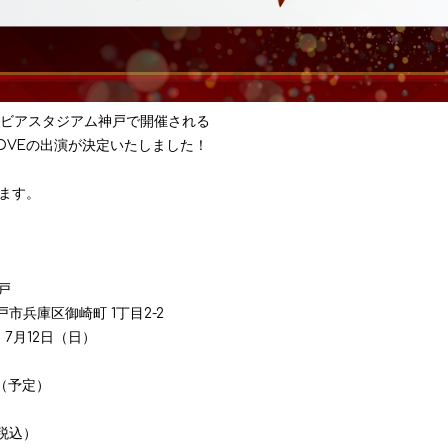
ノエビアスタジアム神戸で開催される
」に＝LOVEの出演が決定いたしました！
します。
6
戸
兵庫区御崎町 1丁目2-2
、7月12日（日）
0（予定）
（税込）