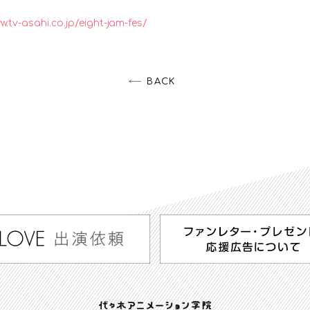
w.tv-asahi.co.jp/eight-jam-fes/
BACK