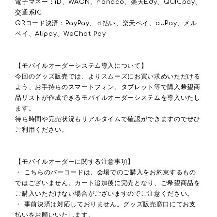
電子マネー：iD、WAON、nanaco、楽天Edy、QUICpay、
交通系IC
QRコード決済：PayPay、ｄ払い、楽天ペイ、auPay、メル
ペイ、Alipay、WeChat Pay
【モバイルオーダーシステム導入について】
今回のグッズ販売では、よりスムーズにお買い求めいただける
よう、お手持ちのスマートフォン、タブレット等で購入希望商
品リストが作成できるモバイルオーダーシステムを導入いたし
ます。
待ち時間や完売状況もリアルタイムで確認ができますのでぜひ
ご利用ください。
【モバイルオーダーに関する注意事項】
・ こちらのバーコードは、会場でのご購入をお約束するもの
ではございません。カート追加後に完売となり、ご希望商品を
ご購入いただけない場合がございますのでご注意ください。
・ 事前決済は対応しておりません。グッズ販売窓口にてお支
払いをお願いいたします。