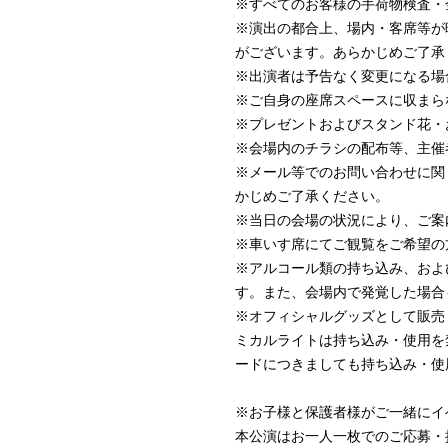
※すべてのお客様の手荷物検査・
※演出の都合上、場内・客席等が
がございます。あらかじめご了承
※出演者は予告なく変更になる場
※ご自身の座席スペースに収まら
※プレゼントおよびスタンド花・
※会場内のチラシの配布等、主催
※メール等でのお問い合わせに関
かじめご了承ください。
※当日の会場の状況により、ご案
※車いす席にてご観覧をご希望の
※アルコール類の持ち込み、およ
す。また、会場内で発覚した場合
※オフィシャルグッズとして販売
ミカルライトは持ち込み・使用を
ードにつきましても持ち込み・使
※お子様と保護者様がご一緒にイ
本公演はお一人一枚でのご応募・