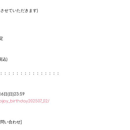
させていただきます)
定
税込
)
：：：：：：：：：：：：：：：
月
6
日
(
日
)23:59
noijoy_birthday202507_02/
問い合わせ]