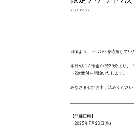
2025.06.27
日頃より、＝LOVEを応援して
本日
6
月
27
日
(
金
)17
時
30
分より、
ト
2
次受付を開始いたします。
みなさまぜひお申し込みください
___________________________________
【開催日時】
2025
年
7
月
23
日
(
水
)