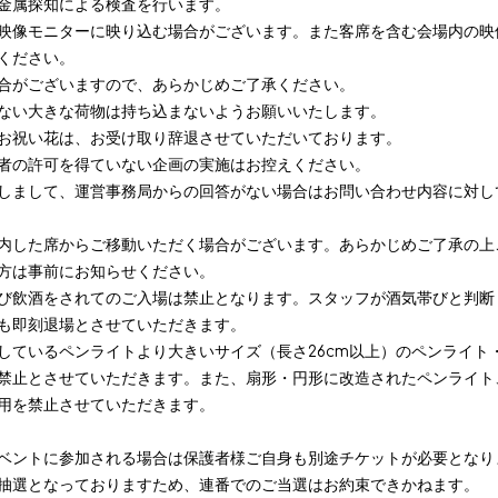
金属探知による検査を行います。
映像モニターに映り込む場合がございます。また客席を含む会場内の映
ください。
合がございますので、あらかじめご了承ください。
ない大きな荷物は持ち込まないようお願いいたします。
お祝い花は、お受け取り辞退させていただいております。
者の許可を得ていない企画の実施はお控えください。
しまして、運営事務局からの回答がない場合はお問い合わせ内容に対し
内した席からご移動いただく場合がございます。あらかじめご了承の上
方は事前にお知らせください。
び飲酒をされてのご入場は禁止となります。スタッフが酒気帯びと判断
も即刻退場とさせていただきます。
しているペンライトより大きいサイズ（長さ
26cm
以上）のペンライト
禁止とさせていただきます。また、扇形・円形に改造されたペンライト
用を禁止させていただきます。
ベントに参加される場合は保護者様ご自身も別途チケットが必要となり
抽選となっておりますため、連番でのご当選はお約束できかねます。