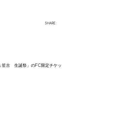
SHARE :
 笙古 生誕祭」の
FC
限定チケッ