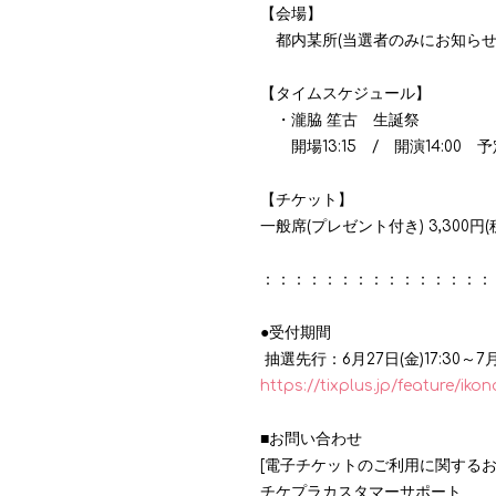
【会場】
都内某所(当選者のみにお知らせ
【タイムスケジュール】
・瀧脇 笙古 生誕祭
開場
13:15
/
開演
14:00
予
【チケット】
一般席
(
プレゼント付き
) 3,300
円
(
：：：：：：：：：：：：：：：
●受付期間
抽選先行：
6
月
27
日
(
金
)17:30
～
7
https://tixplus.jp/feature/iko
■お問い合わせ
[電子チケットのご利用に関するお
チケプラカスタマーサポート