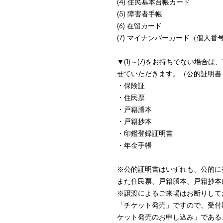
(4) 住民基本台帳カード
(5) 障害者手帳
(6) 在留カード
(7) マイナンバーカード（個人
▼(1)～(7)をお持ちでない場
せていただきます。（公的証明書
・保険証
・住民票
・戸籍謄本
・戸籍抄本
・印鑑登録証明書
・年金手帳
※公的証明書はいずれも、公的に
また住民票、戸籍謄本、戸籍抄本
※譲渡によるご来場はお断りして
「チケット発売」ですので、受付
ケット発売のお申し込み」である