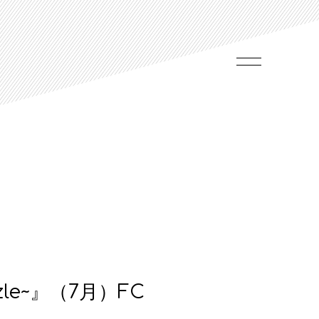
zle~』（7月）FC