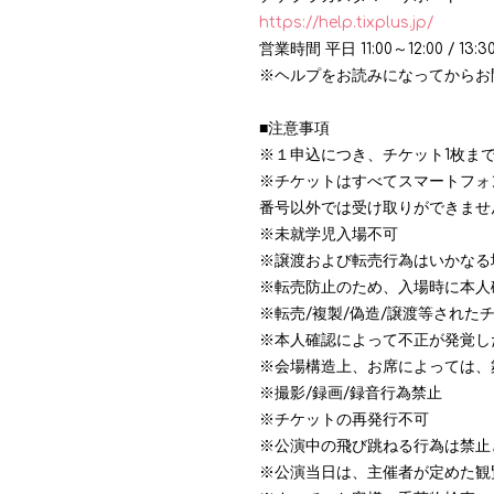
https://help.tixplus.jp/
営業時間 平日
11:00
～
12:00 / 13:3
※ヘルプをお読みになってからお
■注意事項
※１申込につき、チケット1枚ま
※チケットはすべてスマートフォ
番号以外では受け取りができませ
※未就学児入場不可
※譲渡および転売行為はいかなる
※転売防止のため、入場時に本人
※転売/複製/偽造/譲渡等され
※本人確認によって不正が発覚し
※会場構造上、お席によっては、
※撮影/録画/録音行為禁止
※チケットの再発行不可
※公演中の飛び跳ねる行為は禁止
※公演当日は、主催者が定めた観