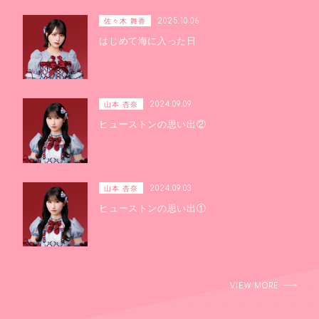
佐々木 舞香
2025.10.06
はじめて海に入った日
山本 杏奈
2024.09.09
ヒューストンの思い出②
山本 杏奈
2024.09.03
ヒューストンの思い出①
VIEW MORE